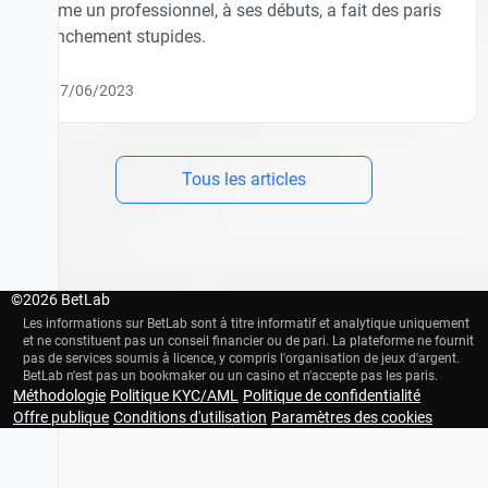
Même un professionnel, à ses débuts, a fait des paris
franchement stupides.
07/06/2023
Tous les articles
©
2026 BetLab
Les informations sur BetLab sont à titre informatif et analytique uniquement
et ne constituent pas un conseil financier ou de pari. La plateforme ne fournit
pas de services soumis à licence, y compris l'organisation de jeux d'argent.
BetLab n'est pas un bookmaker ou un casino et n'accepte pas les paris.
Méthodologie
Politique KYC/AML
Politique de confidentialité
18+
Plateforme éducative d'analyse footballistique. Nous n'acceptons pas de par
Offre publique
Conditions d'utilisation
Paramètres des cookies