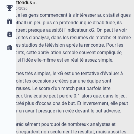
buts attendus ».
08/06/2026
Lorsque les gens commencent à s'intéresser aux statistiques
du football un peu plus en profondeur que d'habitude, ils
rencontrent presque aussitôt l'indicateur xG. On peut le voir
sur les sites d'analyse, dans les résumés de matchs et même
dans les studios de télévision après la rencontre. Pour les
débutants, cette abréviation semble souvent compliquée,
même si l'idée elle-même est en réalité assez simple.
En termes très simples, le xG est une tentative d'évaluer à
quel point les occasions créées par une équipe sont
dangereuses. Le score d'un match peut parfois être
trompeur. Une équipe peut perdre 0:1 alors que, dans le jeu,
elle a créé plus d'occasions de but. Et inversement, elle peut
gagner en ayant presque rien créé devant le but adverse.
C'est précisément pourquoi de nombreux analystes et
joueurs regardent non seulement le résultat, mais aussi les