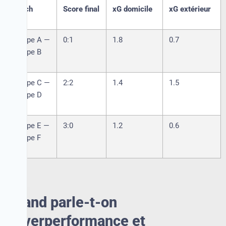
Match
Score final
xG domicile
xG extérieur
Équipe A —
0:1
1.8
0.7
Équipe B
Équipe C —
2:2
1.4
1.5
Équipe D
Équipe E —
3:0
1.2
0.6
Équipe F
Quand parle-t-on
d'overperformance et