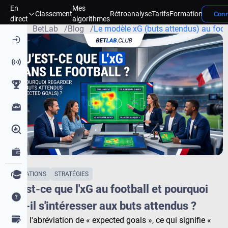
En
Mes
Concou
Classement
Rétroanalyse
Tarifs
Formation
Conn
Page d'accueil
direct
algorithmes
BetLab
Blog
Le modèle xG (buts attendus) au footb
FORMATIONS
STRATÉGIES
Qu'est-ce que l'xG au football et pourquoi
faut-il s'intéresser aux buts attendus ?
xG est l'abréviation de « expected goals », ce qui signifie «