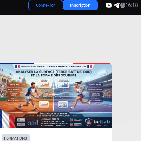
16:18
Connexion
Inscription
Changer la langue
Aller sur notr
Rejoindre 
FORMATIONS