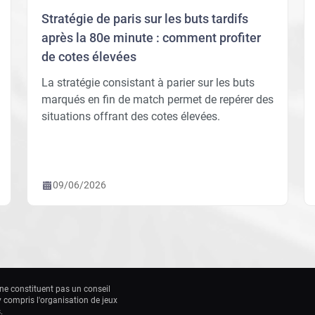
Stratégie de paris sur les buts tardifs
après la 80e minute : comment profiter
de cotes élevées
La stratégie consistant à parier sur les buts
marqués en fin de match permet de repérer des
situations offrant des cotes élevées.
09/06/2026
 ne constituent pas un conseil
y compris l'organisation de jeux
.