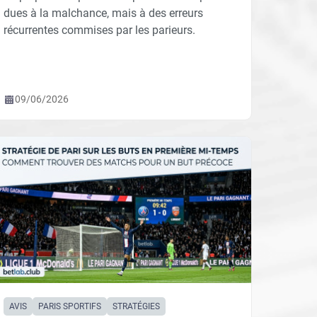
dues à la malchance, mais à des erreurs
récurrentes commises par les parieurs.
09/06/2026
AVIS
PARIS SPORTIFS
STRATÉGIES