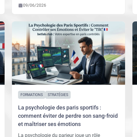
09/06/2026
FORMATIONS
STRATÉGIES
La psychologie des paris sportifs :
comment éviter de perdre son sang-froid
et maîtriser ses émotions
La psychologie du parieur joue un rôle