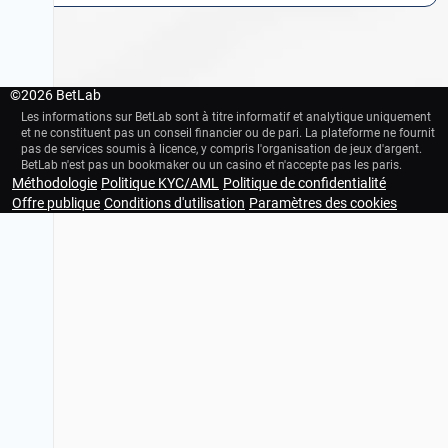
©
2026 BetLab
Les informations sur BetLab sont à titre informatif et analytique uniquement
et ne constituent pas un conseil financier ou de pari. La plateforme ne fournit
pas de services soumis à licence, y compris l'organisation de jeux d'argent.
BetLab n'est pas un bookmaker ou un casino et n'accepte pas les paris.
Méthodologie
Politique KYC/AML
Politique de confidentialité
18+
Plateforme éducative d'analyse footballistique. Nous n'acceptons pas de par
Offre publique
Conditions d'utilisation
Paramètres des cookies