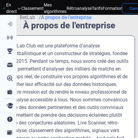
En
Mes
Concou
Classement
Rétroanalyse
Tarifs
Formation
Conn
Page d'accueil
direct
algorithmes
BetLab
À propos de l'entreprise
À propos de l'entreprise
BetLab Club est une plateforme d'analyse
footballistique et un constructeur de stratégies, fondée
en 2015. Pendant ce temps, nous avons créé des outils
qui permettent d'analyser des milliers de matchs en
temps réel, de construire vos propres algorithmes et de
vérifier leur efficacité sur des données historiques.
Notre mission est de rendre le niveau professionnel de
l'analyse accessible à tous. Nous sommes convaincus
que des données pertinentes et des outils conviviaux
permettent de prendre des décisions éclairées plutôt
que des conjectures aléatoires. Live Scanner, rétro-
analyse, classement des algorithmes, signaux vers