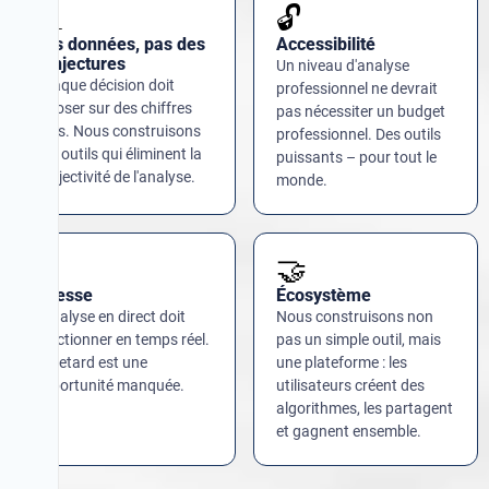
📊
🔓
Des données, pas des
Accessibilité
conjectures
Un niveau d'analyse
Chaque décision doit
professionnel ne devrait
reposer sur des chiffres
pas nécessiter un budget
réels. Nous construisons
professionnel. Des outils
des outils qui éliminent la
puissants – pour tout le
subjectivité de l'analyse.
monde.
⚡
🤝
Vitesse
Écosystème
L'analyse en direct doit
Nous construisons non
fonctionner en temps réel.
pas un simple outil, mais
Le retard est une
une plateforme : les
opportunité manquée.
utilisateurs créent des
algorithmes, les partagent
et gagnent ensemble.