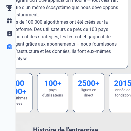
Telegram ou notre application mobile — tout cela fait
partie d'un même écosystème que nous développons
constamment.
Plus de 100 000 algorithmes ont été créés sur la
plateforme. Des utilisateurs de près de 100 pays
élaborent des stratégies, les testent et gagnent de
l'argent grâce aux abonnements – nous fournissons
l'infrastructure et les données, ils font eux-mêmes
l'analyse.
100
100+
2500+
201
000+
pays
ligues en
année de
d'utilisateurs
direct
fondation
algorithmes
créés
Histoire de l'entreprise