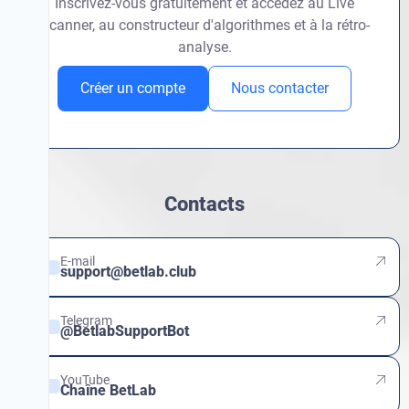
Inscrivez-vous gratuitement et accédez au Live
Scanner, au constructeur d'algorithmes et à la rétro-
analyse.
Créer un compte
Nous contacter
Contacts
E-mail
support@betlab.club
Telegram
@BetlabSupportBot
YouTube
Chaîne BetLab