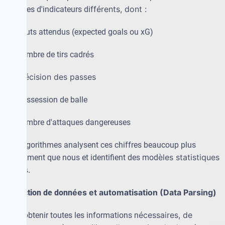
é
rents, dont :
dizaines d'indicateurs diff
·
les buts attendus (expected goals ou xG)
é
s
·
le nombre de tirs cadr
é
cision des passes
·
la pr
·
la possession de balle
·
le nombre d'attaques dangereuses
Les algorithmes analysent ces chiffres beaucoup plus
è
les statistiques
rapidement que nous et identifient des mod
pr
é
cis.
é
es et automatisation (Data Parsing)
Extraction de donn
é
cessaires, de
Pour obtenir toutes les informations n