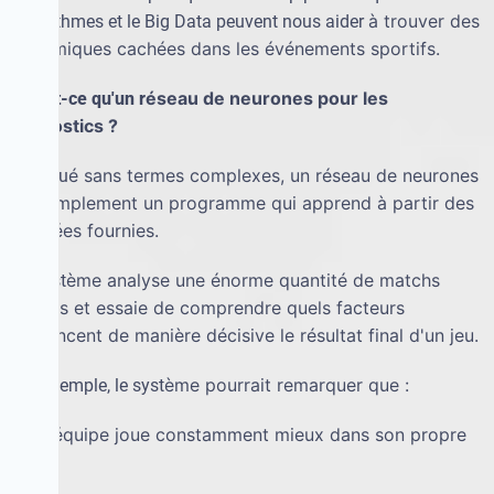
à
trouver des
algorithmes et le Big Data peuvent nous aider
dynamiques cach
é
es dans les
é
v
é
nements sportifs.
é
seau de neurones pour les
Qu'est-ce qu'un r
pronostics ?
é
sans termes complexes, un r
é
seau de neurones
Expliqu
est simplement un programme qui apprend
à
partir des
donn
é
es fournies.
è
me analyse une
é
norme quantit
é
de matchs
Le syst
pass
é
s et essaie de comprendre quels facteurs
influencent de mani
è
re d
é
cisive le r
é
sultat final d'un jeu.
è
me pourrait remarquer que :
Par exemple, le syst
é
quipe joue constamment mieux dans son propre
·
une
stade