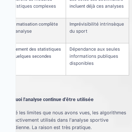
statistiques complexes
é
j
à
ces analyses
incluent d
è
te
é
visibilit
é
intrins
è
que
Automatisation compl
Impr
de l'analyse
du sport
é
pendance aux seules
Traitement des statistiques
D
informations publiques
en quelques secondes
disponibles
ê
tre utilis
é
e
Pourquoi l'analyse continue d'
é
les limites que nous avons vues, les algorithmes
Malgr
sont activement utilis
é
s dans l'analyse sportive
quotidienne. La raison est tr
è
s pratique.