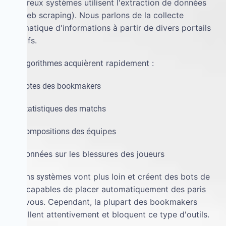
nombreux syst
è
mes utilisent l'extraction de donn
é
es
(ou web scraping). Nous parlons de la collecte
automatique d'informations
à
partir de divers portails
sportifs.
è
rent rapidement :
Les algorithmes acqui
·
les cotes des bookmakers
·
les statistiques des matchs
é
quipes
·
les compositions des
é
es sur les blessures des joueurs
·
les donn
è
mes vont plus loin et cr
é
ent des bots de
Certains syst
paris capables de placer automatiquement des paris
pour vous. Cependant, la plupart des bookmakers
surveillent attentivement et bloquent ce type d'outils.