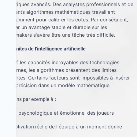
analytiques avanc
é
s. Des analystes professionnels et de
puissants algorithmes math
é
matiques travaillent
constamment pour calibrer les cotes. Par cons
é
quent,
trouver un avantage stable et durable sur les
bookmakers s'av
è
re
ê
tre une t
â
che tr
è
s difficile.
Les limites de l'intelligence artificielle
é
les capacit
é
s incroyables des technologies
Malgr
modernes, les algorithmes pr
é
sentent des limites
é
videntes. Certains facteurs sont impossibles
à
ins
é
rer
avec pr
é
cision dans un mod
è
le math
é
matique.
à
:
Pensons par exemple
é
tat psychologique et
é
motionnel des joueurs
·
l'
é
elle de l'
é
quipe
à
un moment donn
é
·
la motivation r