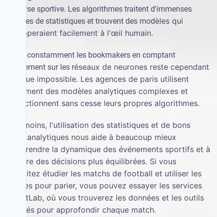
l'analyse sportive. Les algorithmes traitent d'immenses
è
les qui
archives de statistiques et trouvent des mod
é
chapperaient facilement
à
l'
œ
il humain.
Battre constamment les bookmakers en comptant
é
seaux de neurones reste cependant
uniquement sur les r
presque impossible. Les agences de paris utilisent
é
galement des mod
è
les analytiques complexes et
perfectionnent sans cesse leurs propres algorithmes.
é
anmoins, l'utilisation des statistiques et de bons
N
outils analytiques nous aide
à
beaucoup mieux
comprendre la dynamique des
é
v
é
nements sportifs et
à
prendre des d
é
cisions plus
é
quilibr
é
es. Si vous
souhaitez
é
tudier les matchs de football et utiliser les
chiffres pour parier, vous pouvez essayer les services
de BetLab, o
ù
vous trouverez les donn
é
es et les outils
adapt
é
s pour approfondir chaque match.