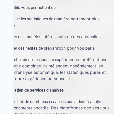
Ces outils vous permettent de :
è
re nettement plus
·
analyser les statistiques de mani
rapide
è
les int
é
ressants ou des anomalies
·
trouver des mod
é
paration pour vos paris
·
gagner des heures de pr
é
riment
é
s pr
é
f
è
rent une
Pour cette raison, les joueurs exp
approche combin
é
e. Ils m
é
langent g
é
n
é
ralement les
outils d'analyse automatique, les statistiques pures et
leur propre exp
é
rience personnelle.
L'utilisation de services d'analyse
à
analyser
Aujourd'hui, de nombreux services vous aident
les
é
v
é
nements sportifs. Des plateformes d
é
di
é
es vous