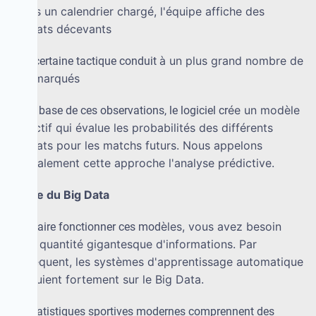
è
s un calendrier charg
é
, l'
é
quipe affiche des
·
apr
r
é
sultats d
é
cevants
à
un plus grand nombre de
·
une certaine tactique conduit
buts marqu
é
s
é
e un mod
è
le
Sur la base de ces observations, le logiciel cr
pr
é
dictif qui
é
value les probabilit
é
s des diff
é
rents
r
é
sultats pour les matchs futurs. Nous appelons
g
é
n
é
ralement cette approche l'analyse pr
é
dictive.
ô
le du Big Data
Le r
è
les, vous avez besoin
Pour faire fonctionner ces mod
d'une quantit
é
gigantesque d'informations. Par
cons
é
quent, les syst
è
mes d'apprentissage automatique
s'appuient fortement sur le Big Data.
Les statistiques sportives modernes comprennent des