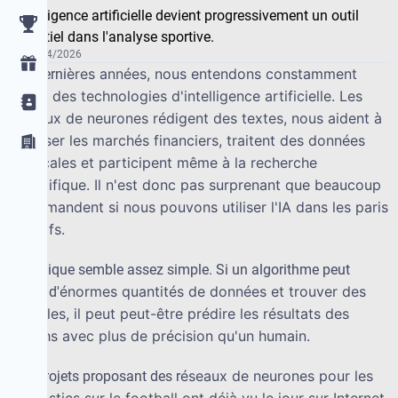
L'intelligence artificielle devient progressivement un outil
essentiel dans l'analyse sportive.
17/04/2026
è
res ann
é
es, nous entendons constamment
Ces derni
parler des technologies d'intelligence artificielle. Les
r
é
seaux de neurones r
é
digent des textes, nous aident
à
analyser les march
é
s financiers, traitent des donn
é
es
m
é
dicales et participent m
ê
me
à
la recherche
scientifique. Il n'est donc pas surprenant que beaucoup
se demandent si nous pouvons utiliser l'IA dans les paris
sportifs.
La logique semble assez simple. Si un algorithme peut
é
normes quantit
é
s de donn
é
es et trouver des
traiter d'
mod
è
les, il peut peut-
ê
tre pr
é
dire les r
é
sultats des
matchs avec plus de pr
é
cision qu'un humain.
é
seaux de neurones pour les
Des projets proposant des r
pronostics sur le football ont d
é
j
à
vu le jour sur Internet.