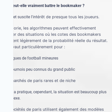
L'IA peut-elle vraiment battre le bookmaker ?
é
r
ê
t de presque tous les joueurs.
Ce sujet suscite l'int
é
orie, les algorithmes peuvent effectivement
En th
trouver des situations o
ù
les cotes des bookmakers
diff
è
rent l
é
g
è
rement de la probabilit
é
r
é
elle du r
é
sultat.
Cela vaut particuli
è
rement pour :
·
les ligues de football mineures
·
les tournois peu connus du grand public
é
s de paris rares et de niche
·
les march
Dans la pratique, cependant, la situation est beaucoup plus
complexe.
é
t
é
s de paris utilisent
é
galement des mod
è
les
Les soci