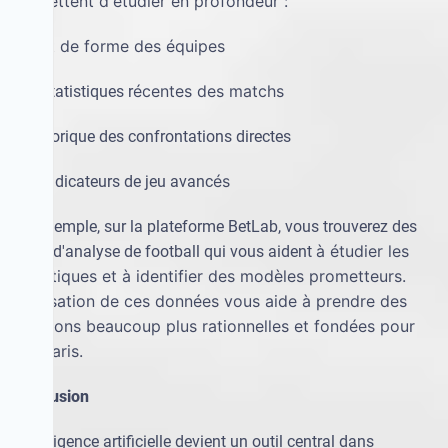
permettent d'
é
tudier en profondeur :
é
tat de forme des
é
quipes
·
l'
é
centes des matchs
·
les statistiques r
·
l'historique des confrontations directes
é
s
·
les indicateurs de jeu avanc
Par exemple, sur la plateforme BetLab, vous trouverez des
à é
tudier les
outils d'analyse de football qui vous aident
statistiques et
à
identifier des mod
è
les prometteurs.
L'utilisation de ces donn
é
es vous aide
à
prendre des
d
é
cisions beaucoup plus rationnelles et fond
é
es pour
vos paris.
Conclusion
L'intelligence artificielle devient un outil central dans