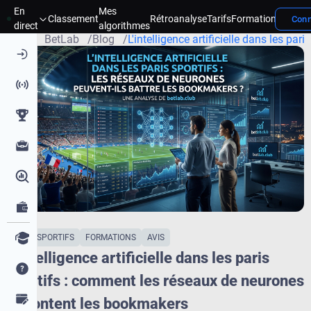
En
Mes
Concou
Classement
Rétroanalyse
Tarifs
Formation
Conn
Page d'accueil
direct
algorithmes
BetLab
Blog
L'intelligence artificielle dans les pa
PARIS SPORTIFS
FORMATIONS
AVIS
L'intelligence artificielle dans les paris
sportifs : comment les réseaux de neurones
affrontent les bookmakers