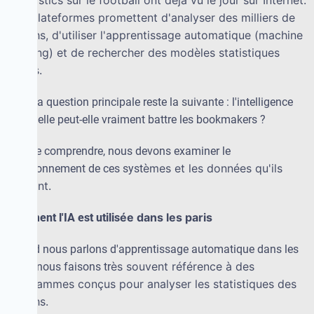
Ces plateformes promettent d'analyser des milliers de
matchs, d'utiliser l'apprentissage automatique (machine
learning) et de rechercher des mod
è
les statistiques
pr
é
cis.
Mais la question principale reste la suivante : l'intelligence
artificielle peut-elle vraiment battre les bookmakers ?
Pour le comprendre, nous devons examiner le
è
mes et les donn
é
es qu'ils
fonctionnement de ces syst
utilisent.
é
e dans les paris
Comment l'IA est utilis
Quand nous parlons d'apprentissage automatique dans les
è
s souvent r
é
f
é
rence
à
des
paris, nous faisons tr
programmes con
ç
us pour analyser les statistiques des
matchs.