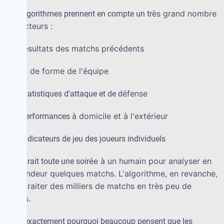
è
s grand nombre
Ces algorithmes prennent en compte un tr
de facteurs :
é
sultats des matchs pr
é
c
é
dents
·
les r
é
tat de forme de l'
é
quipe
·
l'
é
fense
·
les statistiques d'attaque et de d
à
domicile et
à
l'ext
é
rieur
·
les performances
·
les indicateurs de jeu des joueurs individuels
é
e
à
un humain pour analyser en
Il faudrait toute une soir
profondeur quelques matchs. L'algorithme, en revanche,
peut traiter des milliers de matchs en tr
è
s peu de
temps.
C'est exactement pourquoi beaucoup pensent que les