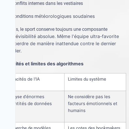
·
les conflits internes dans les vestiaires
é
t
é
orologiques soudaines
·
les conditions m
De plus, le sport conserve toujours une composante
é
visibilit
é
absolue. M
ê
me l'
é
quipe ultra-favorite
d'impr
peut perdre de mani
è
re inattendue contre le dernier
outsider.
é
s et limites des algorithmes
Capacit
é
s de l'IA
è
me
Capacit
Limites du syst
é
normes
è
re pas les
Analyse d'
Ne consid
quantit
é
s de donn
é
es
facteurs
é
motionnels et
humains
è
les
Recherche de mod
Les cotes des bookmakers