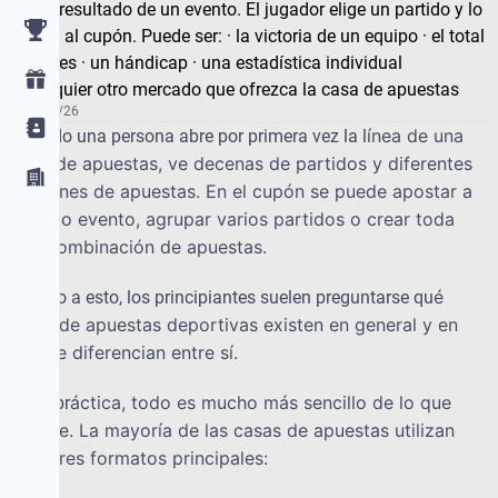
único resultado de un evento. El jugador elige un partido y lo
añade al cupón. Puede ser: · la victoria de un equipo · el total
de goles · un hándicap · una estadística individual
· cualquier otro mercado que ofrezca la casa de apuestas
16/4/26
í
nea de una
Cuando una persona abre por primera vez la l
casa de apuestas, ve decenas de partidos y diferentes
opciones de apuestas. En el cup
ó
n se puede apostar a
un solo evento, agrupar varios partidos o crear toda
una combinaci
ó
n de apuestas.
é
Debido a esto, los principiantes suelen preguntarse qu
tipos de apuestas deportivas existen en general y en
qu
é
se diferencian entre s
í
.
á
ctica, todo es mucho m
á
s sencillo de lo que
En la pr
parece. La mayor
í
a de las casas de apuestas utilizan
solo tres formatos principales: