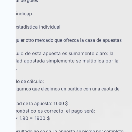
·
el total de goles
á
ndicap
·
un h
í
stica individual
·
una estad
·
cualquier otro mercado que ofrezca la casa de apuestas
á
lculo de esta apuesta es sumamente claro: la
El c
cantidad apostada simplemente se multiplica por la
cuota.
á
lculo:
Ejemplo de c
Supongamos que elegimos un partido con una cuota de
1.90.
Cantidad de la apuesta: 1000 $
ó
stico es correcto, el pago ser
á
:
Si el pron
×
1.90 = 1900 $
1000
Si el resultado no se da, la apuesta se pierde por completo.