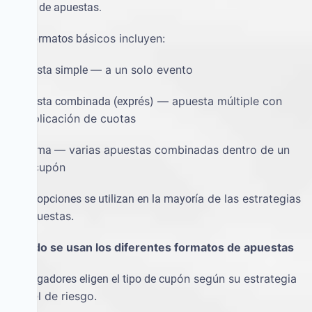
casas de apuestas.
á
sicos incluyen:
Los formatos b
—
a un solo evento
·
apuesta simple
é
s)
—
apuesta m
ú
ltiple con
·
apuesta combinada (expr
multiplicaci
ó
n de cuotas
—
varias apuestas combinadas dentro de un
·
sistema
solo cup
ó
n
í
a de las estrategias
Estas opciones se utilizan en la mayor
de apuestas.
á
ndo se usan los diferentes formatos de apuestas
Cu
ó
n seg
ú
n su estrategia
Los jugadores eligen el tipo de cup
y nivel de riesgo.