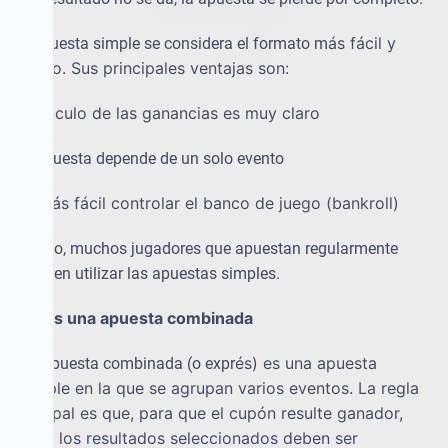
á
s f
á
cil y
La apuesta simple se considera el formato m
seguro. Sus principales ventajas son:
á
lculo de las ganancias es muy claro
·
el c
·
la apuesta depende de un solo evento
á
s f
á
cil controlar el banco de juego (bankroll)
·
es m
Por eso, muchos jugadores que apuestan regularmente
prefieren utilizar las apuestas simples.
é
es una apuesta combinada
Qu
é
s) es una apuesta
Una apuesta combinada (o expr
m
ú
ltiple en la que se agrupan varios eventos. La regla
principal es que, para que el cup
ó
n resulte ganador,
todos los resultados seleccionados deben ser