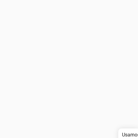
Usamo