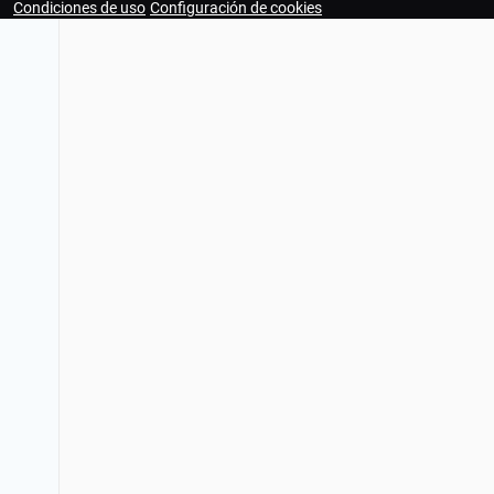
Condiciones de uso
Configuración de cookies