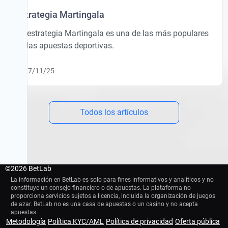
Estrategia Martingala
La estrategia Martingala es una de las más populares
en las apuestas deportivas.
27/11/25
Todos los artículos
©
2026 BetLab
La información en BetLab es solo para fines informativos y analíticos y no
constituye un consejo financiero o de apuestas. La plataforma no
proporciona servicios sujetos a licencia, incluida la organización de juegos
de azar. BetLab no es una casa de apuestas o un casino y no acepta
apuestas.
Metodología
Política KYC/AML
Política de privacidad
Oferta pública
18+
Plataforma educativa de análisis futbolístico. No aceptamos apuestas. Si e