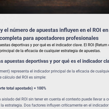
y el número de apuestas influyen en el ROI en
 completa para apostadores profesionales
uestas deportivas y por qué es el indicador clave. El ROI (Return
principal de la eficacia de cualquier estrategia de apuestas.
as apuestas deportivas y por qué es el indicador cl
ment) representa el indicador principal de la eficacia de cualqui
 cálculo del ROI es simple:
orte total apostado) × 100%
aislado del ROI sin tener en cuenta el contexto puede llevar a 
 la estrategia. Dos factores influyen críticamente en el indicador