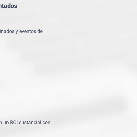
entados
binados y eventos de
en un ROI sustancial con