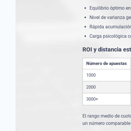
Equilibrio óptimo en
Nivel de varianza g
Rápida acumulación
Carga psicológica c
ROI y distancia es
Número de apuestas
1000
2000
3000+
El rango medio de cuot
un número comparable 