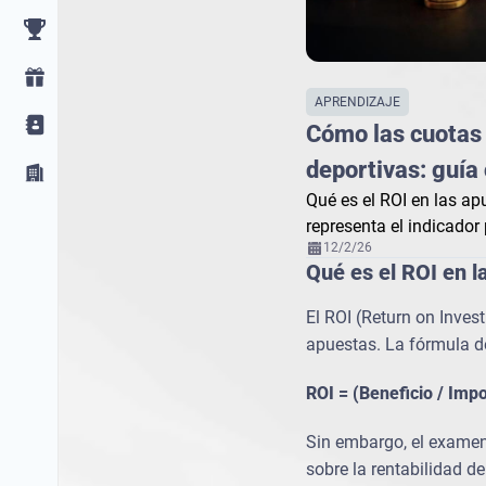
APRENDIZAJE
Cómo las cuotas 
deportivas: guía
Qué es el ROI en las ap
representa el indicador 
12/2/26
Qué es el ROI en l
El ROI (Return on Invest
apuestas. La fórmula de
ROI = (Beneficio / Imp
Sin embargo, el examen 
sobre la rentabilidad de