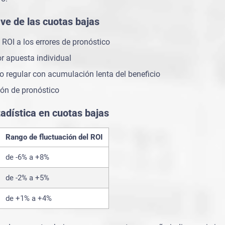
ave de las cuotas bajas
l ROI a los errores de pronóstico
r apuesta individual
o regular con acumulación lenta del beneficio
ión de pronóstico
tadística en cuotas bajas
Rango de fluctuación del ROI
de -6% a +8%
de -2% a +5%
de +1% a +4%