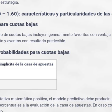
 estrategia.
 – 1.60): características y particularidades de las
para cuotas bajas
o de cuotas bajas incluyen generalmente favoritos con ventaja 
ito y eventos con resultado predecible.
obabilidades para cuotas bajas
implícita de la casa de apuestas
ativa matemática positiva, el modelo predictivo debe producir 
porcentuales a la evaluación de la casa de apuestas. En caso con
vo.