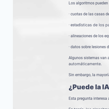
Los algoritmos pueden 
·
cuotas de las casas d
í
sticas de los p
·
estad
·
alineaciones de los e
·
datos sobre lesiones d
Algunos sistemas van 
autom
á
ticamente.
í
Sin embargo, la mayor
¿
Puede la I
Esta pregunta interesa 