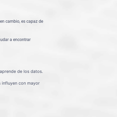
, en cambio, es capaz de
yudar a encontrar
aprende de los datos.
s influyen con mayor