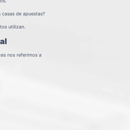
cos.
as casas de apuestas?
tos utilizan.
al
ces nos referimos a