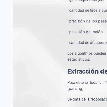
·
cantidad de tiros a pu
ó
n de los pase
·
precisi
ó
n del bal
ó
n
·
posesi
·
cantidad de ataques p
Los algoritmos pueden
estad
í
sticos.
ó
n d
Extracci
Para obtener toda la in
(parsing).
Se trata de la recopilaci