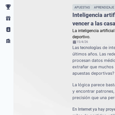
APUESTAS
APRENDIZAJE
Inteligencia arti
vencer a las cas
La inteligencia artific
deportivo.
15/4/26
í
as de int
Las tecnolog
ú
ltimos a
ñ
os. Las red
procesan datos m
é
di
extra
ñ
ar que muchos
apuestas deportivas?
ó
gica parece bast
La l
y encontrar patrones,
precisi
ó
n que una per
En Internet ya hay proy