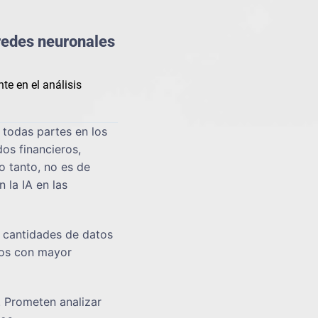
 redes neuronales
te en el análisis
n todas partes en los
os financieros,
lo tanto, no es de
n la IA en las
s cantidades de datos
dos con mayor
. Prometen analizar