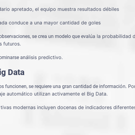
dario apretado, el equipo muestra resultados d
é
biles
nada conduce a una mayor cantidad de goles
ú
a la probabilidad 
 observaciones, se crea un modelo que eval
s futuros.
á
lisis predictivo.
nominarse an
ig Data
ó
n. Po
s funcionen, se requiere una gran cantidad de informaci
aje autom
á
tico utilizan activamente el Big Data.
rtivas modernas incluyen docenas de indicadores diferente