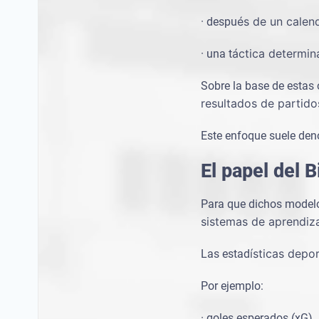
é
s de un calen
·
despu
á
ctica determi
·
una t
Sobre la base de estas
resultados de partido
Este enfoque suele de
El papel del B
Para que dichos modelo
sistemas de aprendiz
í
sticas depo
Las estad
Por ejemplo:
·
goles esperados (xG)