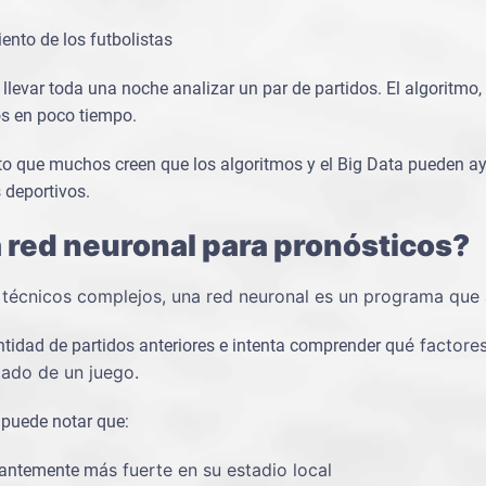
ento de los futbolistas
llevar toda una noche analizar un par de partidos. El algoritmo
os en poco tiempo.
to que muchos creen que los algoritmos y el Big Data pueden a
 deportivos.
 red neuronal para pron
ó
sticos?
 t
é
cnicos complejos, una red neuronal es un programa que 
é
factore
tidad de partidos anteriores e intenta comprender qu
tado de un juego.
 puede notar que:
á
s fuerte en su estadio local
tantemente m