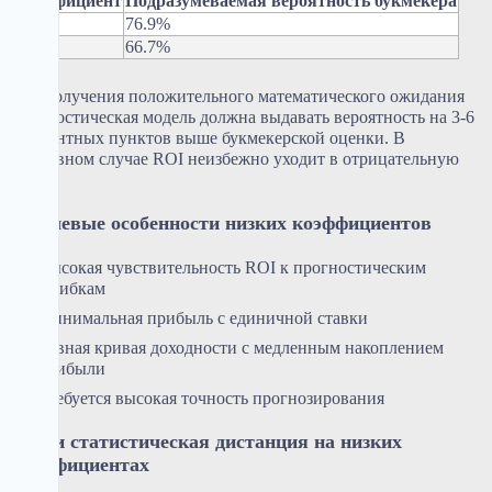
Коэффициент
Подразумеваемая вероятность букмекера
1.30
76.9%
1.50
66.7%
Для получения положительного математического ожидания
прогностическая модель должна выдавать вероятность на 3-6
процентных пунктов выше букмекерской оценки. В
противном случае
ROI
неизбежно уходит в отрицательную
зону.
Ключевые особенности низких коэффициентов
Высокая чувствительность
ROI
к прогностическим
ошибкам
Минимальная прибыль с единичной ставки
Ровная кривая доходности с медленным накоплением
прибыли
Требуется высокая точность прогнозирования
ROI
и статистическая дистанция на низких
коэффициентах