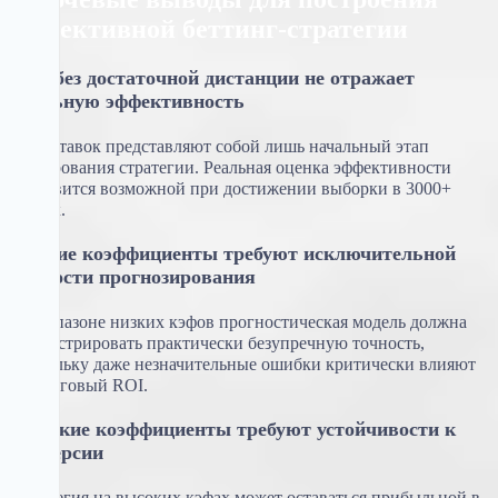
эффективной беттинг-стратегии
ROI
без достаточной дистанции не отражает
реальную эффективность
1000 ставок представляют собой лишь начальный этап
тестирования стратегии. Реальная оценка эффективности
становится возможной при достижении выборки в 3000+
ставок.
Низкие коэффициенты требуют исключительной
точности прогнозирования
В диапазоне низких кэфов прогностическая модель должна
демонстрировать практически безупречную точность,
поскольку даже незначительные ошибки критически влияют
на итоговый
ROI
.
Высокие коэффициенты требуют устойчивости к
дисперсии
Стратегия на высоких кэфах может оставаться прибыльной в