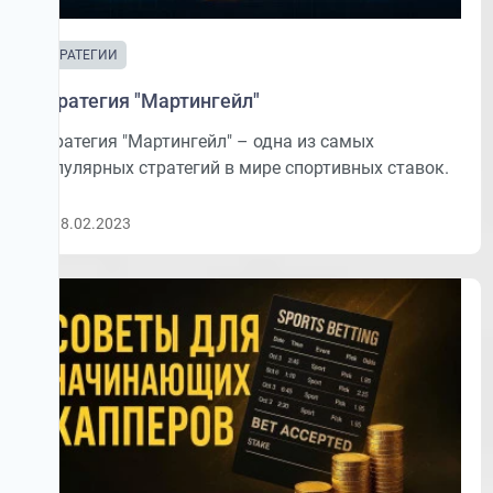
СТРАТЕГИИ
Стратегия "Мартингейл"
Стратегия "Мартингейл" – одна из самых
популярных стратегий в мире спортивных ставок.
18.02.2023