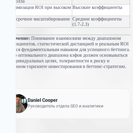
банкролла
Максимизация
ROI
при высоком
Высокие коэффициенты
риске
Долгосрочное масштабирование
Средние коэффициенты
(1.7-2.3)
Заключение:
Понимание взаимосвязи между диапазоном
коэффициентов, статистической дистанцией и реальным
ROI
является фундаментальным навыком для успешного беттинга.
Выбор оптимального диапазона кэфов должен основываться
на индивидуальных целях, толерантности к риску и
временном горизонте инвестирования в беттинг-стратегию.
Daniel Cooper
Руководитель отдела SEO и аналитики