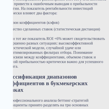
может привести к ошибочным выводам о прибыльности
стратегии.
На показатель рентабельности инвестиций
критически влияют два фактора:
Диапазон коэффициентов (кэфов)
Количество сделанных ставок (статистическая дистанция)
Один и тот же показатель
ROI
+6% может свидетельствовать
о совершенно разных ситуациях: высокоэффективной
прогностической модели, случайной удаче или
переоптимизированных фильтрах отбора. Понимание
взаимосвязи между коэффициентами, объемом ставок и
реальной прибыльностью критически важно для успешного
беттинга.
Классификация диапазонов
коэффициентов в букмекерских
ставках
Для профессионального анализа беттинг-стратегий
коэффициенты принято разделять на три основных