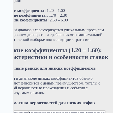
категории:
Низкие коэффициенты:
1.20 – 1.60
Средние коэффициенты:
1.70 – 2.30
Высокие коэффициенты:
2.50 – 6.00+
Каждый диапазон характеризуется уникальным профилем
ROI
, уровнем дисперсии и требованиями к минимальной
статистической выборке для валидации стратегии.
Низкие коэффициенты (1.20 – 1.60):
характеристики и особенности ставок
Типичные рынки для низких коэффициентов
Ставки в диапазоне низких коэффициентов обычно
включают фаворитов с явным преимуществом, тоталы с
высокой вероятностью прохождения и события с
предсказуемым исходом.
Математика вероятностей для низких кэфов