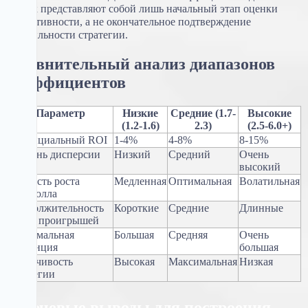
ставок представляют собой лишь начальный этап оценки
эффективности, а не окончательное подтверждение
прибыльности стратегии.
Сравнительный анализ диапазонов
коэффициентов
Параметр
Низкие
Средние (1.7-
Высокие
(1.2-1.6)
2.3)
(2.5-6.0+)
Потенциальный ROI
1-4%
4-8%
8-15%
Уровень дисперсии
Низкий
Средний
Очень
высокий
Скорость роста
Медленная
Оптимальная
Волатильная
банкролла
Продолжительность
Короткие
Средние
Длинные
серий проигрышей
Минимальная
Большая
Средняя
Очень
дистанция
большая
Устойчивость
Высокая
Максимальная
Низкая
стратегии
Ключевые выводы для построения